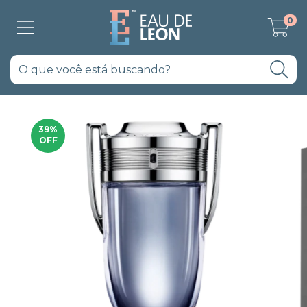
0
39
%
OFF