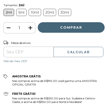
Tamanho:
2ml
2ml
5ml
10ml
20ml
30ml
ALTERAR CEP
Entregas para o CEP:
Meios de envio
CALCULAR
Não sei meu CEP
AMOSTRA GRÁTIS
Nas compras acima de R$199,00 você ganha uma AMOSTRA
OFICIAL GRÁTIS!
FRETE GRÁTIS!
Nas compras acima de R$250,00 para Sul, Sudeste e Centro-
Oeste, e acima de R$350,00 para Norte e Nordeste!