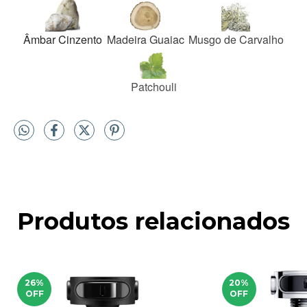
Âmbar Cinzento
Madeira Guaiac
Musgo de Carvalho
Patchouli
Produtos relacionados
26
%
20
%
OFF
OFF