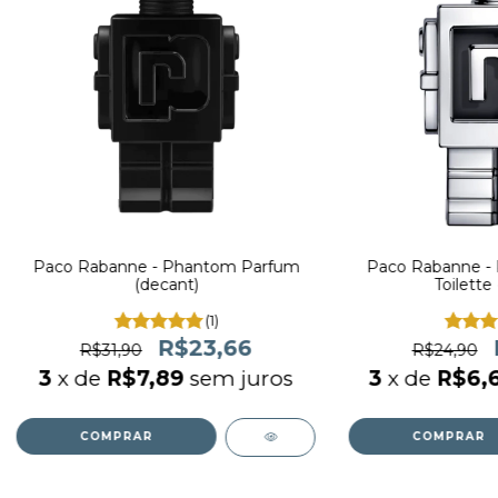
Paco Rabanne - Phantom Parfum
Paco Rabanne -
(decant)
Toilette
(1)
R$23,66
R$31,90
R$24,90
3
x de
R$7,89
sem juros
3
x de
R$6,
COMPRAR
COMPRAR