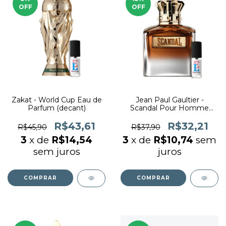
OFF
OFF
Zakat - World Cup Eau de
Jean Paul Gaultier -
Parfum (decant)
Scandal Pour Homme
Elixir (decant)
R$43,61
R$32,21
R$45,90
R$37,90
3
x de
R$14,54
3
x de
R$10,74
sem
sem juros
juros
COMPRAR
COMPRAR