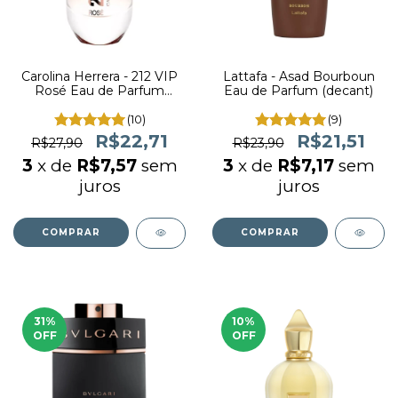
Carolina Herrera - 212 VIP
Lattafa - Asad Bourboun
Rosé Eau de Parfum
Eau de Parfum (decant)
(decant)
(10)
(9)
R$22,71
R$21,51
R$27,90
R$23,90
3
x de
R$7,57
sem
3
x de
R$7,17
sem
juros
juros
COMPRAR
COMPRAR
31
%
10
%
OFF
OFF