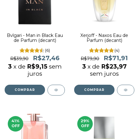
Bvlgari - Man in Black Eau
Xerjoff - Naxos Eau de
de Parfum (decant)
Parfum (decant)
(6)
(4)
R$27,46
R$71,91
R$39,90
R$79,90
3
x de
R$9,15
sem
3
x de
R$23,97
juros
sem juros
COMPRAR
COMPRAR
41
%
29
%
OFF
OFF