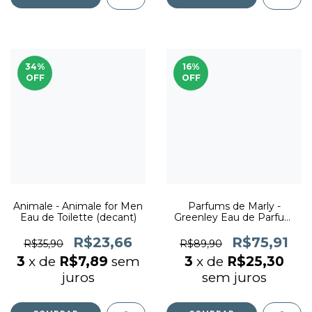
34
%
16
%
OFF
OFF
Animale - Animale for Men
Parfums de Marly -
Eau de Toilette (decant)
Greenley Eau de Parfum
(decant)
R$23,66
R$75,91
R$35,90
R$89,90
3
x de
R$7,89
sem
3
x de
R$25,30
juros
sem juros