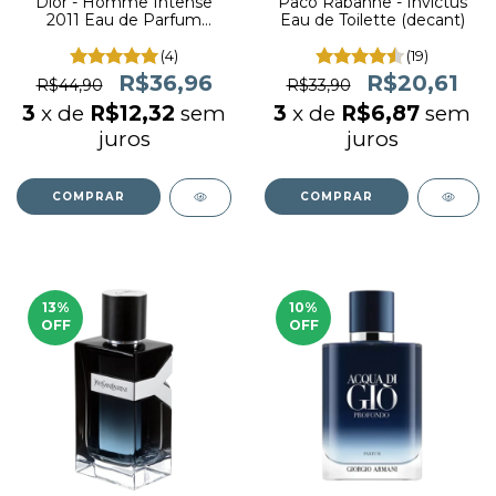
Dior - Homme Intense
Paco Rabanne - Invictus
2011 Eau de Parfum
Eau de Toilette (decant)
(decant)
(4)
(19)
R$36,96
R$20,61
R$44,90
R$33,90
3
x de
R$12,32
sem
3
x de
R$6,87
sem
juros
juros
COMPRAR
COMPRAR
13
%
10
%
OFF
OFF