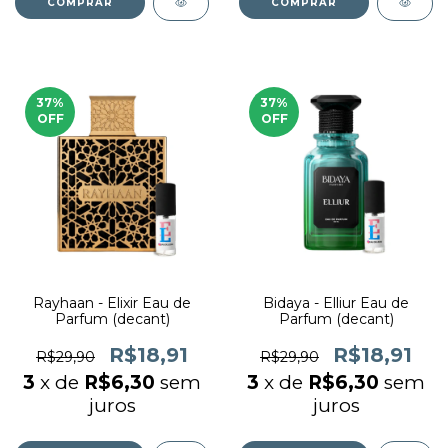
COMPRAR
COMPRAR
37
%
37
%
OFF
OFF
Rayhaan - Elixir Eau de
Bidaya - Elliur Eau de
Parfum (decant)
Parfum (decant)
R$18,91
R$18,91
R$29,90
R$29,90
3
x de
R$6,30
sem
3
x de
R$6,30
sem
juros
juros