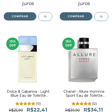
juros
juros
COMPRAR
COMPRAR
13
%
15
%
OFF
OFF
Dolce & Gabanna - Light
Chanel - Allure Homme
Blue Eau de Toilette
Sport Eau de Toilette
(decant)
(decant)
(13)
(12)
R$22,41
R$34,11
R$25,90
R$39,90