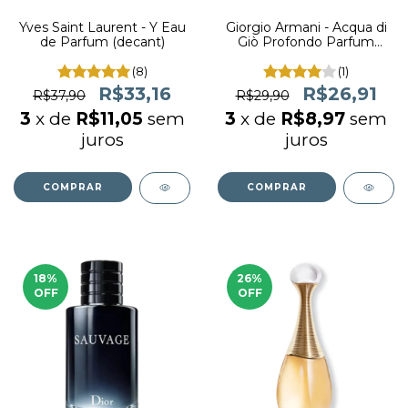
Yves Saint Laurent - Y Eau
Giorgio Armani - Acqua di
de Parfum (decant)
Giò Profondo Parfum
(decant)
(8)
(1)
R$33,16
R$26,91
R$37,90
R$29,90
3
x de
R$11,05
sem
3
x de
R$8,97
sem
juros
juros
COMPRAR
COMPRAR
18
%
26
%
OFF
OFF