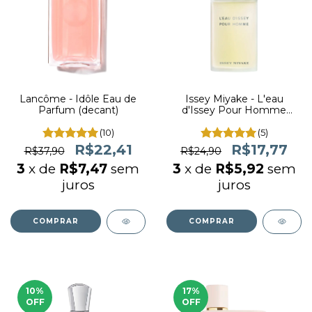
Lancôme - Idôle Eau de
Issey Miyake - L'eau
Parfum (decant)
d'Issey Pour Homme
(decant)
(10)
(5)
R$22,41
R$17,77
R$37,90
R$24,90
3
x de
R$7,47
sem
3
x de
R$5,92
sem
juros
juros
COMPRAR
COMPRAR
10
%
17
%
OFF
OFF