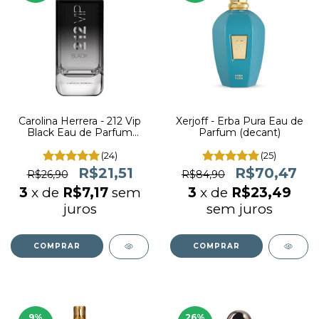
Carolina Herrera - 212 Vip
Xerjoff - Erba Pura Eau de
Black Eau de Parfum
Parfum (decant)
(decant)
(24)
(25)
R$21,51
R$70,47
R$26,90
R$84,90
3
x de
R$7,17
sem
3
x de
R$23,49
juros
sem juros
COMPRAR
COMPRAR
9
%
26
%