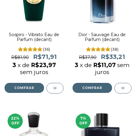
Sospiro - Vibrato Eau de
Dior - Sauvage Eau de
Parfum (decant)
Parfum (decant)
(36)
(38)
R$71,91
R$33,21
R$81,90
R$37,90
3
x de
R$23,97
3
x de
R$11,07
sem
sem juros
juros
COMPRAR
COMPRAR
22
%
7
%
OFF
OFF