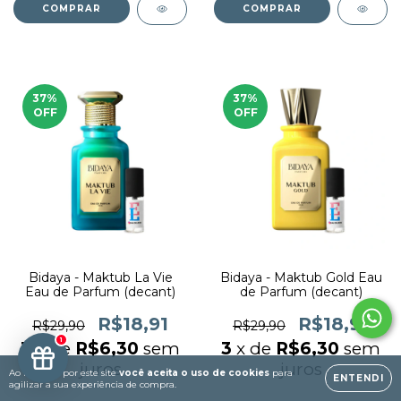
COMPRAR
COMPRAR
37
%
37
%
OFF
OFF
Bidaya - Maktub La Vie
Bidaya - Maktub Gold Eau
Eau de Parfum (decant)
de Parfum (decant)
R$18,91
R$18,91
R$29,90
R$29,90
1
3
x de
R$6,30
sem
3
x de
R$6,30
sem
juros
juros
Ao navegar por este site
você aceita o uso de cookies
para
ENTENDI
agilizar a sua experiência de compra.