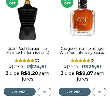
OFF
OFF
Jean Paul Gaultier - Le
Giorgio Armani - Stronger
Male Le Parfum (decant)
With You Intensely Eau de
Parfum (decant)
(32)
(5)
R$24,61
R$29,61
R$26,90
R$39,90
3
x de
R$8,20
sem
3
x de
R$9,87
sem
juros
juros
COMPRAR
COMPRAR