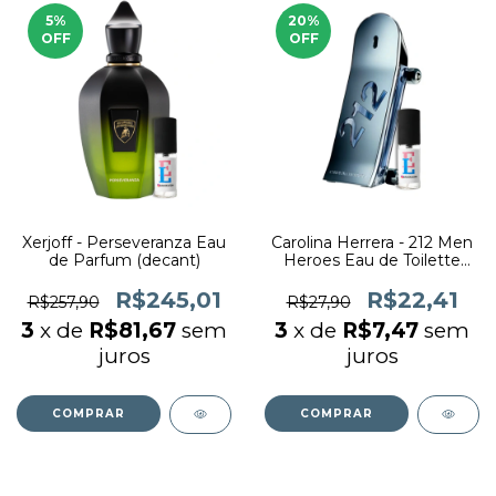
5
%
20
%
OFF
OFF
Xerjoff - Perseveranza Eau
Carolina Herrera - 212 Men
de Parfum (decant)
Heroes Eau de Toilette
(decant)
R$245,01
R$22,41
R$257,90
R$27,90
3
x de
R$81,67
sem
3
x de
R$7,47
sem
juros
juros
COMPRAR
COMPRAR