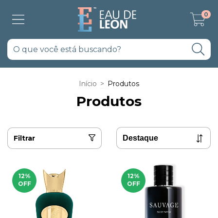
0
Início
>
Produtos
Produtos
Filtrar
12
%
12
%
OFF
OFF