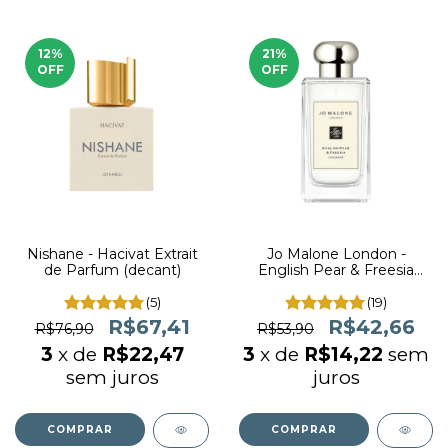
12
%
21
%
OFF
OFF
Nishane - Hacivat Extrait
Jo Malone London -
de Parfum (decant)
English Pear & Freesia
Cologne (decant)
(5)
(19)
R$67,41
R$42,66
R$76,90
R$53,90
3
x de
R$22,47
3
x de
R$14,22
sem
sem juros
juros
COMPRAR
COMPRAR