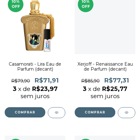
10
%
10
%
OFF
OFF
Casamorati - Lira Eau de
Xerjoff - Renaissance Eau
Parfum (decant)
de Parfum (decant)
R$71,91
R$77,31
R$79,90
R$85,90
3
x de
R$23,97
3
x de
R$25,77
sem juros
sem juros
COMPRAR
COMPRAR