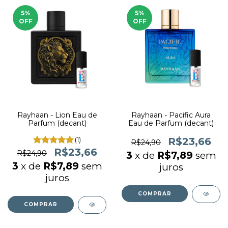
5
%
5
%
OFF
OFF
Rayhaan - Lion Eau de
Rayhaan - Pacific Aura
Parfum (decant)
Eau de Parfum (decant)
(1)
R$23,66
R$24,90
R$23,66
R$24,90
3
x de
R$7,89
sem
3
x de
R$7,89
sem
juros
juros
COMPRAR
COMPRAR