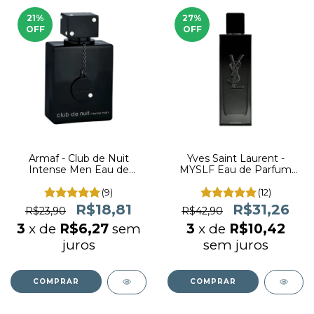
21
%
27
%
OFF
OFF
Armaf - Club de Nuit
Yves Saint Laurent -
Intense Men Eau de
MYSLF Eau de Parfum
Toilette (decant)
(decant)
(9)
(12)
R$18,81
R$31,26
R$23,90
R$42,90
3
x de
R$6,27
sem
3
x de
R$10,42
juros
sem juros
COMPRAR
COMPRAR