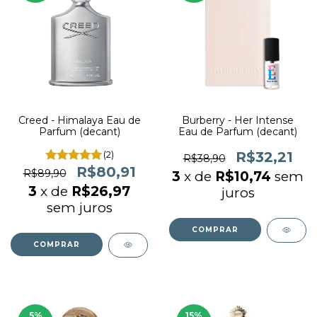
Creed - Himalaya Eau de
Burberry - Her Intense
Parfum (decant)
Eau de Parfum (decant)
(2)
R$32,21
R$38,90
R$80,91
R$89,90
3
x de
R$10,74
sem
3
x de
R$26,97
juros
sem juros
COMPRAR
COMPRAR
5
%
15
%