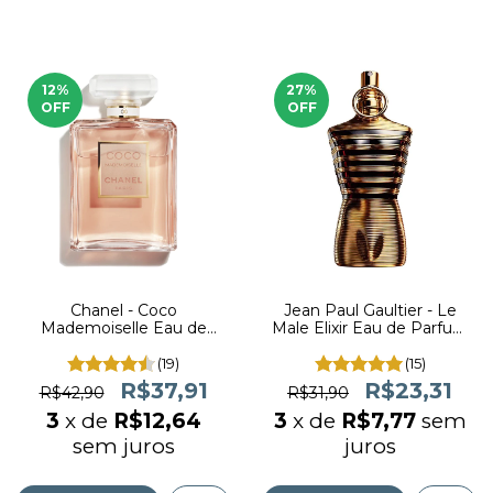
12
%
27
%
OFF
OFF
Chanel - Coco
Jean Paul Gaultier - Le
Mademoiselle Eau de
Male Elixir Eau de Parfum
Parfum (decant)
(decant)
(19)
(15)
R$37,91
R$23,31
R$42,90
R$31,90
3
x de
R$12,64
3
x de
R$7,77
sem
sem juros
juros