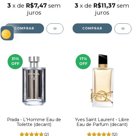
3
x de
R$7,47
sem
3
x de
R$11,37
sem
juros
juros
COMPRAR
COMPRAR
31
%
17
%
OFF
OFF
Prada - L'Homme Eau de
Yves Saint Laurent - Libre
Toilette (decant)
Eau de Parfum (decant)
(2)
(12)