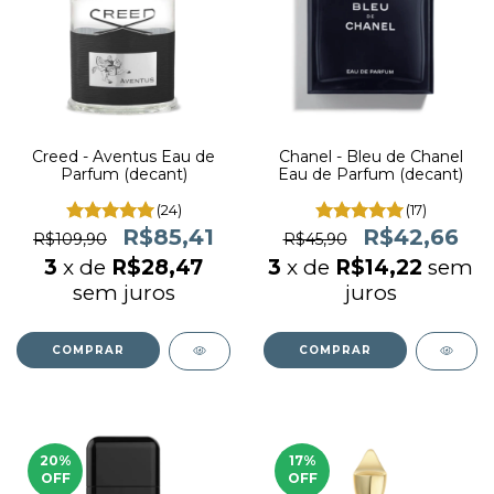
Creed - Aventus Eau de
Chanel - Bleu de Chanel
Parfum (decant)
Eau de Parfum (decant)
(24)
(17)
R$85,41
R$42,66
R$109,90
R$45,90
3
x de
R$28,47
3
x de
R$14,22
sem
sem juros
juros
COMPRAR
COMPRAR
20
%
17
%
OFF
OFF