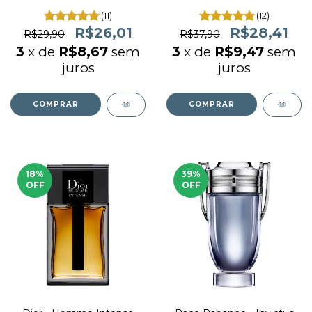
(decant)
(11)
(12)
R$26,01
R$28,41
R$29,90
R$37,90
3
x de
R$8,67
sem
3
x de
R$9,47
sem
juros
juros
COMPRAR
COMPRAR
18
%
39
%
OFF
OFF