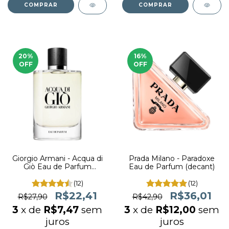
COMPRAR
COMPRAR
20
%
16
%
OFF
OFF
Giorgio Armani - Acqua di
Prada Milano - Paradoxe
Giò Eau de Parfum
Eau de Parfum (decant)
(decant)
(12)
(12)
R$22,41
R$36,01
R$27,90
R$42,90
3
x de
R$7,47
sem
3
x de
R$12,00
sem
juros
juros