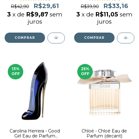
R$29,61
R$33,16
R$42,90
R$39,90
3
x de
R$9,87
sem
3
x de
R$11,05
sem
juros
juros
COMPRAR
COMPRAR
13
%
25
%
OFF
OFF
Carolina Herrera - Good
Chloé - Chloé Eau de
Girl Eau de Parfum
Parfum (decant)