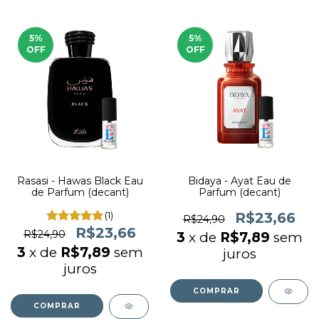
5
%
5
%
OFF
OFF
Rasasi - Hawas Black Eau
Bidaya - Ayat Eau de
de Parfum (decant)
Parfum (decant)
(1)
R$23,66
R$24,90
R$23,66
R$24,90
3
x de
R$7,89
sem
3
x de
R$7,89
sem
juros
juros
COMPRAR
COMPRAR