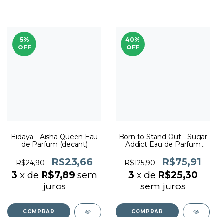
5
%
40
%
OFF
OFF
Bidaya - Aisha Queen Eau
Born to Stand Out - Sugar
de Parfum (decant)
Addict Eau de Parfum
(decant)
R$23,66
R$75,91
R$24,90
R$125,90
3
x de
R$7,89
sem
3
x de
R$25,30
juros
sem juros
COMPRAR
COMPRAR