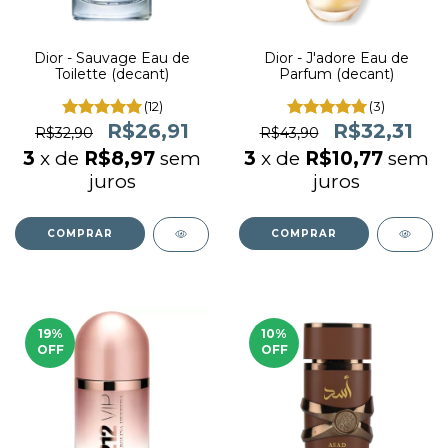
Dior - Sauvage Eau de
Dior - J'adore Eau de
Toilette (decant)
Parfum (decant)
(12)
(3)
R$26,91
R$32,31
R$32,90
R$43,90
3
x de
R$8,97
sem
3
x de
R$10,77
sem
juros
juros
COMPRAR
COMPRAR
19
%
10
%
OFF
OFF