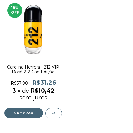
18
%
OFF
Carolina Herrera - 212 VIP
Rosé 212 Cab Edição
Limitada Eau de Parfum
(decant)
R$31,26
R$37,90
3
x de
R$10,42
sem juros
COMPRAR