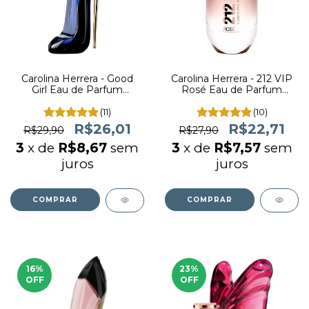
Carolina Herrera - Good
Carolina Herrera - 212 VIP
Girl Eau de Parfum
Rosé Eau de Parfum
(decant)
(decant)
(11)
(10)
R$26,01
R$22,71
R$29,90
R$27,90
3
x de
R$8,67
sem
3
x de
R$7,57
sem
juros
juros
COMPRAR
COMPRAR
16
%
23
%
OFF
OFF