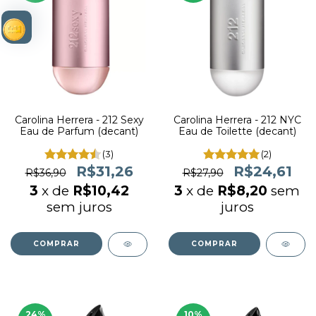
Carolina Herrera - 212 Sexy
Carolina Herrera - 212 NYC
Eau de Parfum (decant)
Eau de Toilette (decant)
(3)
(2)
R$31,26
R$24,61
R$36,90
R$27,90
3
x de
R$10,42
3
x de
R$8,20
sem
sem juros
juros
COMPRAR
COMPRAR
24
%
10
%