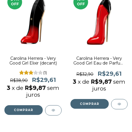
OFF
OFF
Carolina Herrera - Very
Carolina Herrera - Very
Good Girl Elixir (decant)
Good Girl Eau de Parfum
(decant)
(1)
R$29,61
R$32,90
R$29,61
R$38,90
3
x de
R$9,87
sem
3
x de
R$9,87
sem
juros
juros
COMPRAR
COMPRAR