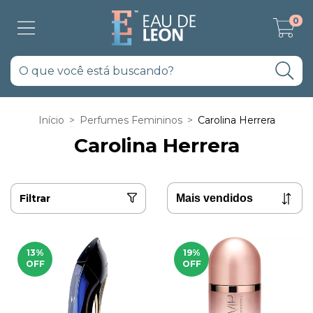
0
Início
>
Perfumes Femininos
>
Carolina Herrera
Carolina Herrera
Filtrar
13
%
19
%
OFF
OFF