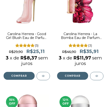
Carolina Herrera - Good
Carolina Herrera - La
Girl Blush Eau de Parfum
Bomba Eau de Parfum
(decant)
(decant)
(5)
(3)
R$25,11
R$35,91
R$29,90
R$46,90
3
x de
R$8,37
sem
3
x de
R$11,97
sem
juros
juros
COMPRAR
COMPRAR
15
%
12
%
OFF
OFF