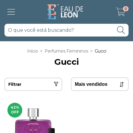
0
Início
>
Perfumes Femininos
>
Gucci
Gucci
Filtrar
42
%
OFF