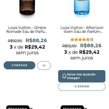
Louis Vuitton - Ombre
Louis Vuitton - Afternoon
Nomade Eau de Parfum
Swim Eau de Parfum
(decant)
(decant)
R$88,26
(1)
R$92,90
R$88,26
R$92,90
3
x de
R$29,42
3
x de
R$29,42
sem juros
sem juros
COMPRAR
Avise-me quando
chegar!
ESPIAR