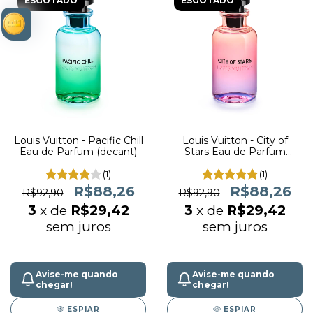
ESGOTADO
ESGOTADO
Louis Vuitton - Pacific Chill
Louis Vuitton - City of
Eau de Parfum (decant)
Stars Eau de Parfum
(decant)
(1)
(1)
R$88,26
R$88,26
R$92,90
R$92,90
3
x de
R$29,42
3
x de
R$29,42
sem juros
sem juros
Avise-me quando
Avise-me quando
chegar!
chegar!
ESPIAR
ESPIAR