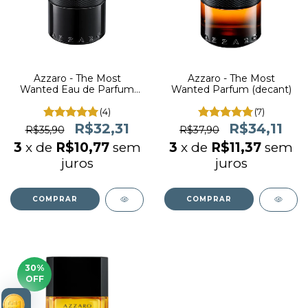
Azzaro - The Most
Azzaro - The Most
Wanted Eau de Parfum
Wanted Parfum (decant)
Intense (decant)
(4)
(7)
R$32,31
R$34,11
R$35,90
R$37,90
3
x de
R$10,77
sem
3
x de
R$11,37
sem
juros
juros
COMPRAR
COMPRAR
30
%
OFF