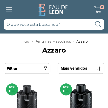
0
Início
>
Perfumes Masculinos
>
Azzaro
Azzaro
Filtrar
10
%
10
%
OFF
OFF