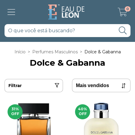
0
Início
>
Perfumes Masculinos
>
Dolce & Gabanna
Dolce & Gabanna
Filtrar
31
%
40
%
OFF
OFF