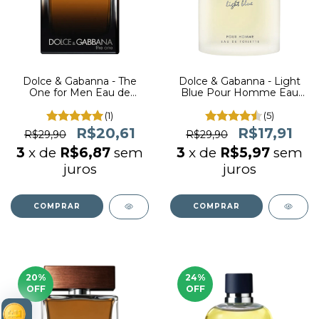
Dolce & Gabanna - The
Dolce & Gabanna - Light
One for Men Eau de
Blue Pour Homme Eau
Parfum (decant)
de Toilette (decant)
(1)
(5)
R$20,61
R$17,91
R$29,90
R$29,90
3
x de
R$6,87
sem
3
x de
R$5,97
sem
juros
juros
COMPRAR
COMPRAR
20
%
24
%
OFF
OFF