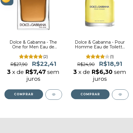
Dolce & Gabanna - The
Dolce & Gabanna - Pour
One for Men Eau de
Homme Eau de Toilette
Toilette (decant)
(decant)
(2)
(1)
R$22,41
R$18,91
R$27,90
R$24,90
3
x de
R$7,47
sem
3
x de
R$6,30
sem
juros
juros
COMPRAR
COMPRAR