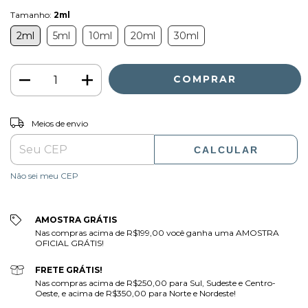
Tamanho:
2ml
2ml
5ml
10ml
20ml
30ml
ALTERAR CEP
Entregas para o CEP:
Meios de envio
CALCULAR
Não sei meu CEP
AMOSTRA GRÁTIS
Nas compras acima de R$199,00 você ganha uma AMOSTRA
OFICIAL GRÁTIS!
FRETE GRÁTIS!
Nas compras acima de R$250,00 para Sul, Sudeste e Centro-
Oeste, e acima de R$350,00 para Norte e Nordeste!