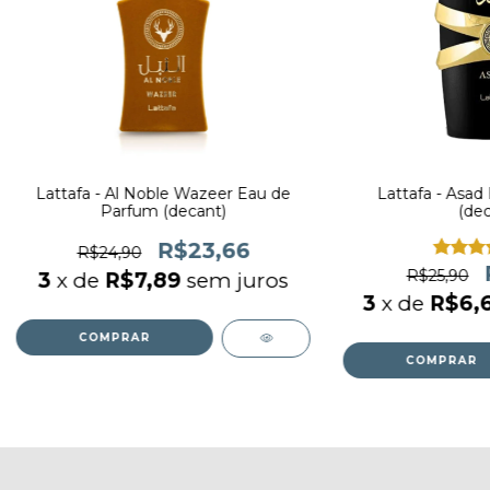
Lattafa - Al Noble Wazeer Eau de
Lattafa - Asad
Parfum (decant)
(dec
R$23,66
R$24,90
R$25,90
3
x de
R$7,89
sem juros
3
x de
R$6,
COMPRAR
COMPRAR