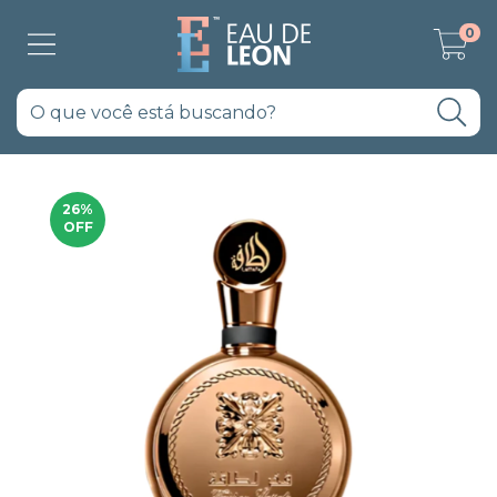
0
26
%
OFF