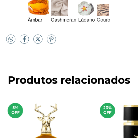
Âmbar
Cashmeran
Ládano
Couro
Produtos relacionados
5
%
23
%
OFF
OFF