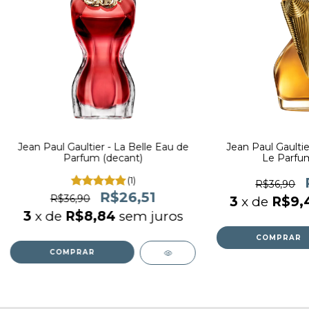
Jean Paul Gaultier - La Belle Eau de
Jean Paul Gaultie
Parfum (decant)
Le Parfum
(1)
R$36,90
R$26,51
R$36,90
3
x de
R$9,
3
x de
R$8,84
sem juros
COMPRAR
COMPRAR