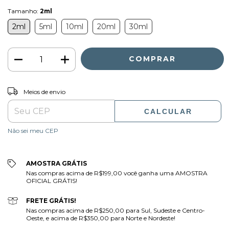
Tamanho:
2ml
2ml
5ml
10ml
20ml
30ml
ALTERAR CEP
Entregas para o CEP:
Meios de envio
CALCULAR
Não sei meu CEP
AMOSTRA GRÁTIS
Nas compras acima de R$199,00 você ganha uma AMOSTRA
OFICIAL GRÁTIS!
FRETE GRÁTIS!
Nas compras acima de R$250,00 para Sul, Sudeste e Centro-
Oeste, e acima de R$350,00 para Norte e Nordeste!