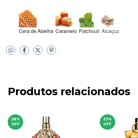
Cera de Abelha
Caramelo
Patchouli
Alcaçuz
Produtos relacionados
28
%
23
%
OFF
OFF