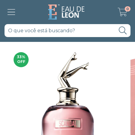
0
33
%
OFF