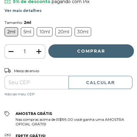
5% de desconto
pagando com Pix
Ver mais detalhes
Tamanho:
2ml
2ml
5ml
10ml
20ml
30ml
ALTERAR CEP
Entregas para o CEP:
Meios de envio
CALCULAR
Não sei meu CEP
AMOSTRA GRÁTIS
Nas compras acima de R$199,00 você ganha uma AMOSTRA
OFICIAL GRÁTIS!
FRETE GRÁTIS!