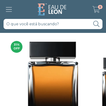
0
31
%
OFF