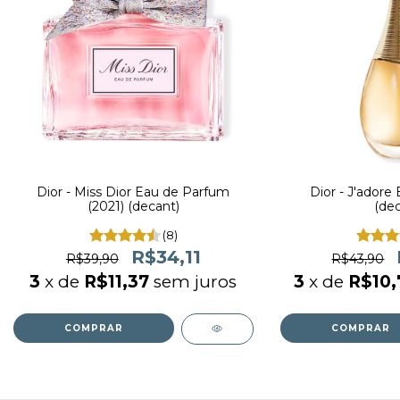
Dior - Miss Dior Eau de Parfum
Dior - J'adore
(2021) (decant)
(dec
(8)
R$34,11
R$39,90
R$43,90
3
x de
R$11,37
sem juros
3
x de
R$10,
COMPRAR
COMPRAR