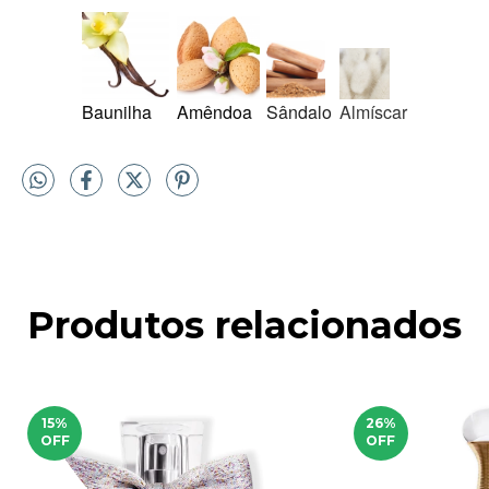
Baunilha
Amêndoa
Sândalo
Almíscar
Produtos relacionados
15
%
26
%
OFF
OFF