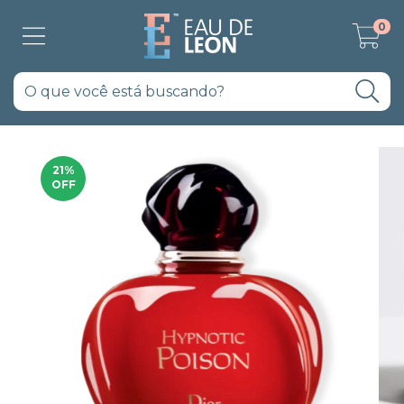
0
21
%
OFF