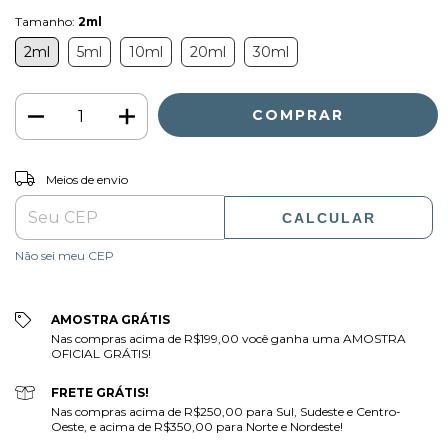
Tamanho:
2ml
2ml
5ml
10ml
20ml
30ml
ALTERAR CEP
Entregas para o CEP:
Meios de envio
CALCULAR
Não sei meu CEP
AMOSTRA GRÁTIS
Nas compras acima de R$199,00 você ganha uma AMOSTRA
OFICIAL GRÁTIS!
FRETE GRÁTIS!
Nas compras acima de R$250,00 para Sul, Sudeste e Centro-
Oeste, e acima de R$350,00 para Norte e Nordeste!