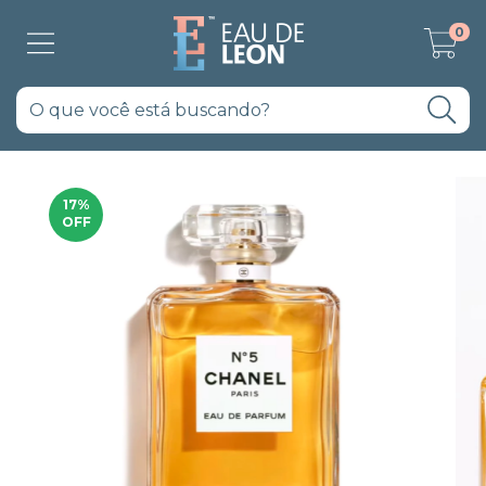
0
17
%
OFF