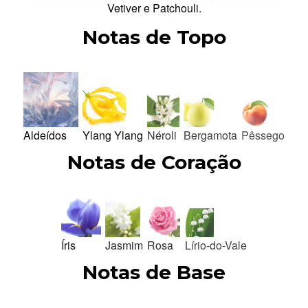
Vetiver e Patchouli.
Notas de Topo
Aldeídos
Ylang Ylang
Néroli
Bergamota
Pêssego
Notas de Coração
Íris
Jasmim
Rosa
Lírio-do-Vale
Notas de Base