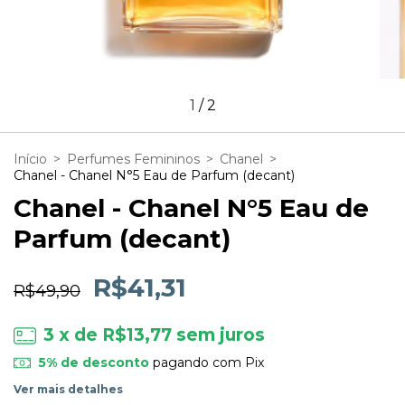
1
/
2
Início
>
Perfumes Femininos
>
Chanel
>
Chanel - Chanel N°5 Eau de Parfum (decant)
Chanel - Chanel N°5 Eau de
Parfum (decant)
R$41,31
R$49,90
3
x de
R$13,77
sem juros
5% de desconto
pagando com Pix
Ver mais detalhes