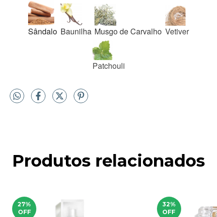
Sândalo
Baunilha
Musgo de Carvalho
Vetiver
Patchouli
Produtos relacionados
27
%
32
%
OFF
OFF