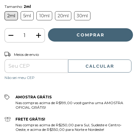
Tamanho:
2ml
2ml
5ml
10ml
20ml
30ml
ALTERAR CEP
Entregas para o CEP:
Meios de envio
CALCULAR
Não sei meu CEP
AMOSTRA GRÁTIS
Nas compras acima de R$199,00 você ganha uma AMOSTRA
OFICIAL GRÁTIS!
FRETE GRÁTIS!
Nas compras acima de R$250,00 para Sul, Sudeste e Centro-
Oeste, e acima de R$350,00 para Norte e Nordeste!