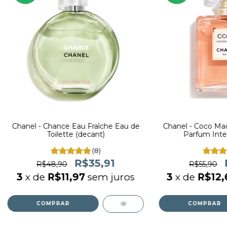
Chanel - Chance Eau Fraîche Eau de
Chanel - Coco Ma
Toilette (decant)
Parfum Inte
(8)
R$35,91
R$48,90
R$55,90
3
x de
R$11,97
sem juros
3
x de
R$12,
COMPRAR
COMPRAR